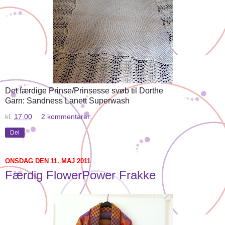
Det færdige Prinse/Prinsesse svøb til Dorthe
Garn: Sandness Lanett Superwash
kl.
17.00
2 kommentarer:
Del
ONSDAG DEN 11. MAJ 2011
Færdig FlowerPower Frakke