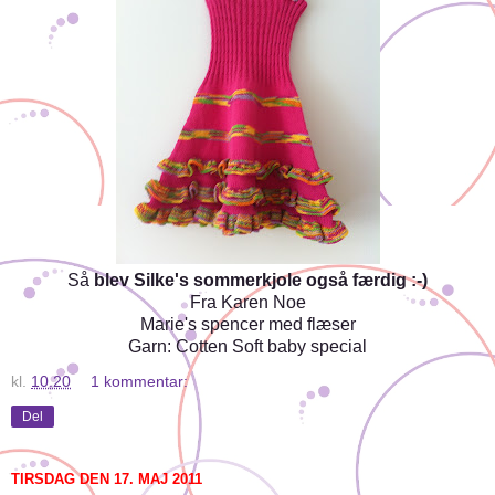
Så
blev Silke's sommerkjole også færdig :-)
Fra Karen Noe
Marie's spencer med flæser
Garn: Cotten Soft baby special
kl.
10.20
1 kommentar:
Del
TIRSDAG DEN 17. MAJ 2011