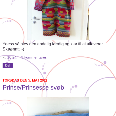
Yeess så blev den endelig færdig og klar til at afleverer
Skøønntt :-)
kl.
10.24
3 kommentarer:
Del
TORSDAG DEN 5. MAJ 2011
Prinse/Prinsesse svøb