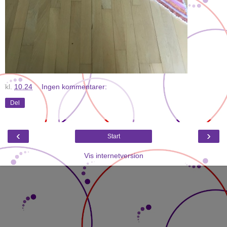
kl.
10.24
Ingen kommentarer:
Del
‹
›
Start
Vis internetversion