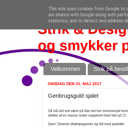
This site uses cookies from Google to de
are shared with Google along with perfo
statistics, and to detect and address a
Strik & Design
og smykker p
Velkommen
Strik på bestil
ONSDAG DEN 31. MAJ 2017
Genbrugsguld sjalet
Så må det vist være på tide det her sommersjal kommer
strikke af en masse rester suppleret med lidt nyt 👍🏻
Garn: Diverse strømpegarner og lidt med palietter