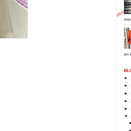
min
en k
BL
►
►
►
►
►
▼