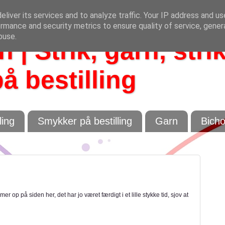
liver its services and to analyze traffic. Your IP address and u
rmance and security metrics to ensure quality of service, gene
buse.
 | Strik, garn, stri
å bestilling
ling
Smykker på bestilling
Garn
Bich
 op på siden her, det har jo været færdigt i et lille stykke tid, sjov at