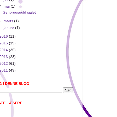
▼
maj
(1)
Genbrugsguld sjalet
►
marts
(1)
►
januar
(1)
2016
(11)
2015
(19)
2014
(35)
2013
(28)
2012
(61)
2011
(49)
G I DENNE BLOG
STE LÆSERE