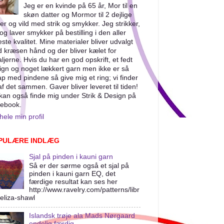
Jeg er en kvinde på 65 år, Mor til en
skøn datter og Mormor til 2 dejlige
er og vild med strik og smykker. Jeg strikker,
og laver smykker på bestilling i den aller
este kvalitet. Mine materialer bliver udvalgt
 kræsen hånd og der bliver kælet for
aljerne. Hvis du har en god opskrift, et fedt
ign og noget lækkert garn men ikke er så
ap med pindene så give mig et ring; vi finder
af det sammen. Gaver bliver leveret til tiden!
kan også finde mig under Strik & Design på
ebook.
hele min profil
PULÆRE INDLÆG
Sjal på pinden i kauni garn
Så er der sørme også et sjal på
pinden i kauni garn EQ, det
færdige resultat kan ses her
http://www.ravelry.com/patterns/libr
/eliza-shawl
Islandsk trøje ala Mads Nørgaard
endelig færdig