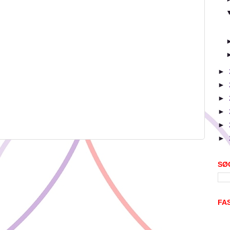
►
►
►
►
►
►
SØ
FA