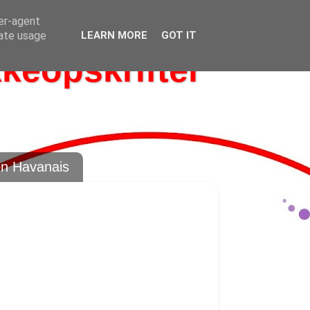
ser-agent
rate usage
LEARN MORE
GOT IT
kkeopskrifter
on Havanais