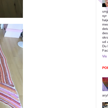
ung
syr 
høj
med
det
des
skr
ud 
Du 
Fac
Vis 
PO
ary