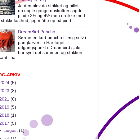
Ja den blev da strikket og pillet
op nogle gange opskriften sagde
pinde 3½ og 4½ men da ikke med
 strikkefasthed, jeg måtte op på pind...
DreamBird Poncho
Sørme en kort poncho til mig selv i
pangfarver :-) Har taget
udgangspunkt i Dreambird sjalet
har syet det sammen og strikken
ant i ha...
OG-ARKIV
2024
(5)
2023
(8)
2021
(6)
2019
(5)
2018
(1)
2017
(5)
►
august
(1)
►
juli
(1)