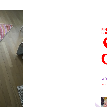
FIN
LO