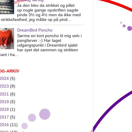
Ja den blev da strikket og pillet
op nogle gange opskriften sagde
pinde 3½ og 4½ men da ikke med
 strikkefasthed, jeg måtte op på pind...
DreamBird Poncho
Sørme en kort poncho til mig selv i
pangfarver :-) Har taget
udgangspunkt i Dreambird sjalet
har syet det sammen og strikken
ant i ha...
OG-ARKIV
2024
(5)
2023
(8)
2021
(6)
2019
(5)
2018
(1)
2017
(5)
2016
(11)