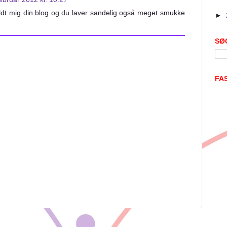
meldt mig din blog og du laver sandelig også meget smukke
►
SØ
FA