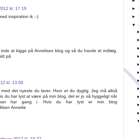
►
2012 kl. 17.19
►
med inspiration ik :-)
►
▼
r inde at kigge på Annelises blog og så du havde et indlæg.
idt på
012 kl. 13.05
med det nyeste du laver. Hvor er du dygtig. Jeg må altså
is du har lyst at være på min blog, det er jo så hyggeligt når
an har gang i. Hvis du har lyst er min blog
Hilsen Annette
februar 2012 kl. 10.27