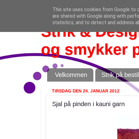
This site uses cookies from Google to de
are shared with Google along with perfo
statistics, and to detect and address a
Strik & Design
og smykker p
Velkommen
Strik på bestil
TIRSDAG DEN 24. JANUAR 2012
Sjal på pinden i kauni garn