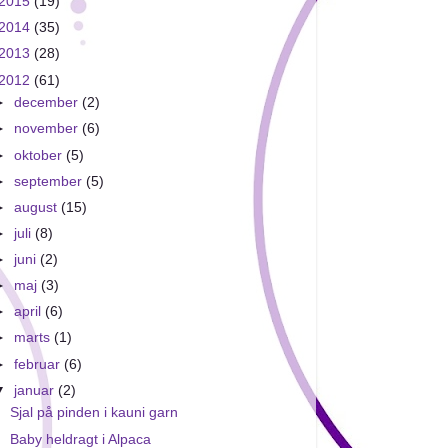
2015
(19)
2014
(35)
2013
(28)
2012
(61)
►
december
(2)
►
november
(6)
►
oktober
(5)
►
september
(5)
►
august
(15)
►
juli
(8)
►
juni
(2)
►
maj
(3)
►
april
(6)
►
marts
(1)
►
februar
(6)
▼
januar
(2)
Sjal på pinden i kauni garn
Baby heldragt i Alpaca