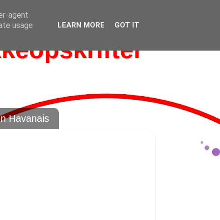
ser-agent
rate usage
LEARN MORE
GOT IT
kkeopskrifter
on Havanais