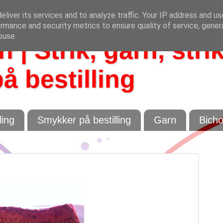
liver its services and to analyze traffic. Your IP address and u
rmance and security metrics to ensure quality of service, gene
buse.
 | Strik, garn, stri
å bestilling
ling
Smykker på bestilling
Garn
Bich