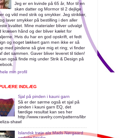
Jeg er en kvinde på 65 år, Mor til en
skøn datter og Mormor til 2 dejlige
er og vild med strik og smykker. Jeg strikker,
og laver smykker på bestilling i den aller
este kvalitet. Mine materialer bliver udvalgt
 kræsen hånd og der bliver kælet for
aljerne. Hvis du har en god opskrift, et fedt
ign og noget lækkert garn men ikke er så
ap med pindene så give mig et ring; vi finder
af det sammen. Gaver bliver leveret til tiden!
kan også finde mig under Strik & Design på
ebook.
hele min profil
PULÆRE INDLÆG
Sjal på pinden i kauni garn
Så er der sørme også et sjal på
pinden i kauni garn EQ, det
færdige resultat kan ses her
http://www.ravelry.com/patterns/libr
/eliza-shawl
Islandsk trøje ala Mads Nørgaard
endelig færdig