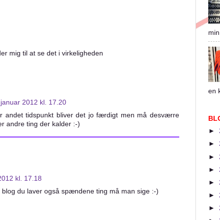
min
r mig til at se det i virkeligheden
en k
 januar 2012 kl. 17.20
er andet tidspunkt bliver det jo færdigt men må desværre
BL
er andre ting der kalder :-)
►
►
►
►
2012 kl. 17.18
►
in blog du laver også spændene ting må man sige :-)
►
►