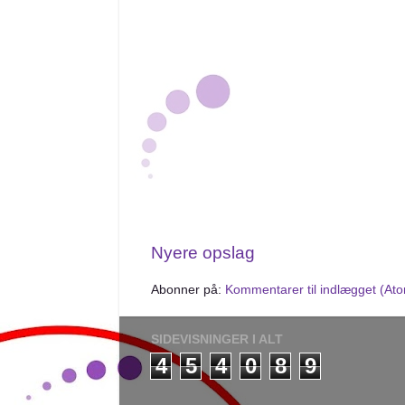
Nyere opslag
Abonner på:
Kommentarer til indlægget (At
SIDEVISNINGER I ALT
4
5
4
0
8
9