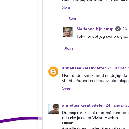
den trøje jeg købte ind til i sommers i
Svar
Svar
Marianne Kjelstrup
26.
Takk for det jeg svare dig på
Svar
annelises kreativiteter
24. januar 
Hvor er det smukt med de dejlige farv
vh. http://anneliseskreativiteter.blog
Svar
annettes kreativiteter
24. januar 2
Du inspirerer til at man må komme 
min city jakke af Vivian Høxbro
Hilsen
Annetteskreativiteter.blogspot.com