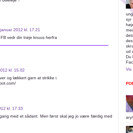
 Gilleleje ?
ung
syr 
høj
 januar 2012 kl. 17.21
med
det
 FB vedr din trøje knuus herfra
des
skr
ud 
Du 
Fac
Vis 
2012 kl. 15.02
er og lækkert garn at strikke i.
spot.com/
PO
012 kl. 17.33
igang med et sådant. Men først skal jeg jo være færdig med
ary