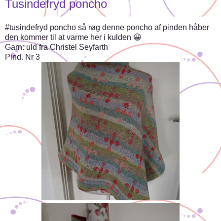
Tusindefryd poncho
#tusindefryd poncho så røg denne poncho af pinden håber
den kommer til at varme her i kulden 😀
Garn: uld fra Christel Seyfarth
Pind. Nr 3