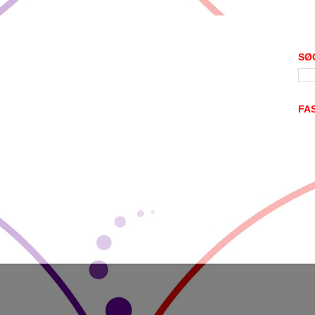
SØ
FA