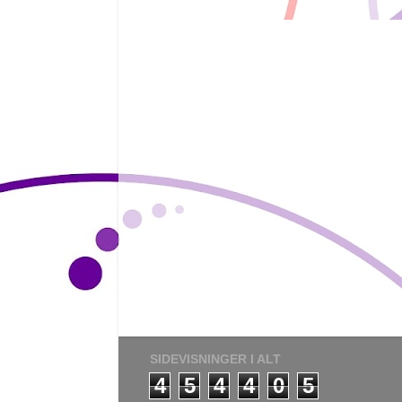
SIDEVISNINGER I ALT
4
5
4
4
0
5