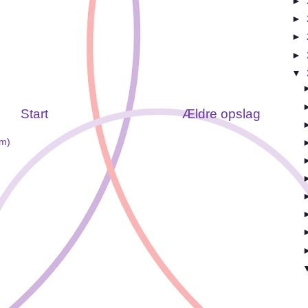
►
►
►
►
▼
Start
Ældre opslag
om)