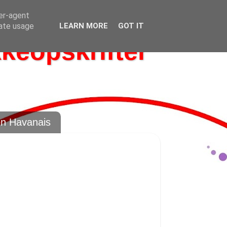
ser-agent
rate usage
LEARN MORE
GOT IT
kkeopskrifter
on Havanais