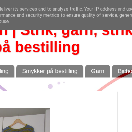
liver its services and to analyze traffic. Your IP address and u
rmance and security metrics to ensure quality of service, gene
buse.
 | Strik, garn, stri
å bestilling
ling
Smykker på bestilling
Garn
Bich