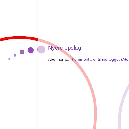
Nyere opslag
Abonner på:
Kommentarer til indlægget (At