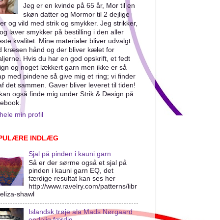
Jeg er en kvinde på 65 år, Mor til en
skøn datter og Mormor til 2 dejlige
er og vild med strik og smykker. Jeg strikker,
og laver smykker på bestilling i den aller
este kvalitet. Mine materialer bliver udvalgt
 kræsen hånd og der bliver kælet for
aljerne. Hvis du har en god opskrift, et fedt
ign og noget lækkert garn men ikke er så
ap med pindene så give mig et ring; vi finder
af det sammen. Gaver bliver leveret til tiden!
kan også finde mig under Strik & Design på
ebook.
hele min profil
PULÆRE INDLÆG
Sjal på pinden i kauni garn
Så er der sørme også et sjal på
pinden i kauni garn EQ, det
færdige resultat kan ses her
http://www.ravelry.com/patterns/libr
/eliza-shawl
Islandsk trøje ala Mads Nørgaard
endelig færdig