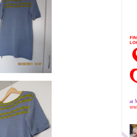
FIN
LO