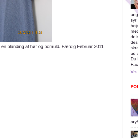
ung
syr 
høj
med
det
des
llino en blanding af hør og bomuld. Færdig Februar 2011
skr
ud 
Du 
Fac
Vis 
PO
ary