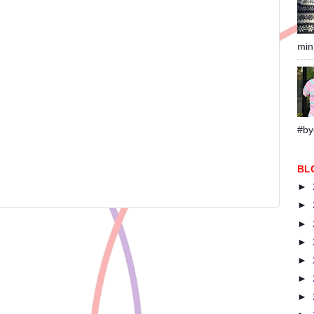
min
#by
BL
►
►
►
►
►
►
►