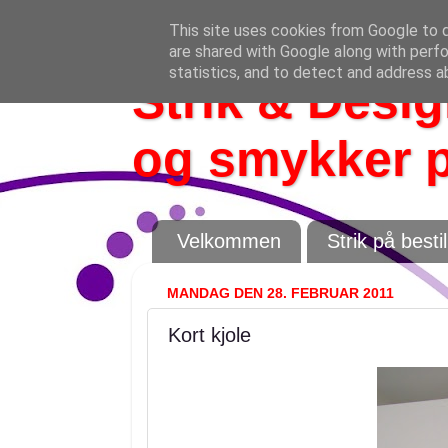
This site uses cookies from Google to de
are shared with Google along with perfo
statistics, and to detect and address a
Strik & Design
og smykker p
Velkommen
Strik på bestil
MANDAG DEN 28. FEBRUAR 2011
Kort kjole