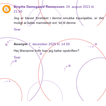
Birgitte Damsgaard Rasmussen
24. august 2021 kl.
21.50
Jeg er blevet forelsket i denne smukke kaunijakke, er det
muligt at købe mønsteret evt. kit til denne
Svar
Anonym
7. december 2025 kl. 14.50
Hej Marianne.hvor kan jeg købe opskriften?
Svar