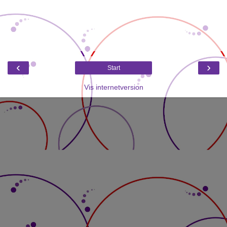
‹
›
Start
Vis internetversion