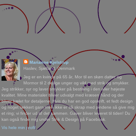
Marianne Kjelstrup
Haslev, Sjælland, Denmark
Jeg er en kvinde på 65 år, Mor til en skøn datter og
Mormor til 2 dejlige unger og vild med strik og smykker.
Jeg strikker, syr og laver smykker på bestilling i den aller højeste
kvalitet. Mine materialer bliver udvalgt med kræsen hånd og der
bliver kælet for detaljerne. Hvis du har en god opskrift, et fedt design
og noget lækkert garn men ikke er så skrap med pindene så give mig
et ring; vi finder ud af det sammen. Gaver bliver leveret til tiden! Du
kan også finde mig under Strik & Design på Facebook.
Vis hele min profil