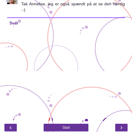
Tak Annelise, jeg er også spændt på at se den færdig
:-)
Svar
‹
›
Start