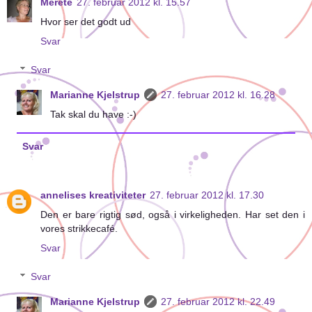
Merete
27. februar 2012 kl. 15.57
Hvor ser det godt ud
Svar
Svar
Marianne Kjelstrup
27. februar 2012 kl. 16.28
Tak skal du have :-)
Svar
annelises kreativiteter
27. februar 2012 kl. 17.30
Den er bare rigtig sød, også i virkeligheden. Har set den i
vores strikkecafé.
Svar
Svar
Marianne Kjelstrup
27. februar 2012 kl. 22.49