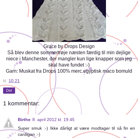
Grace by Drops Design
Så blev denne sommertrøje næsten færdig til min dejlige
niece i Manchester, der mangler kun lige knapper som jeg
skal have fundet :-)
Garn: Muskat fra Drops 100% merc.egyptisk maco bomuld
kl.
10.21
Del
1 kommentar:
Birthe
8. april 2012 kl. 19.45
Super smuk :-) Ikke dårligt at være modtager til så fin en
cardigan :-)