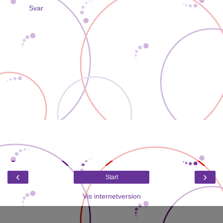
Svar
‹
›
Start
Vis internetversion