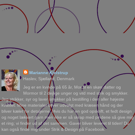
Marianne Kjelstrup
Haslev, Sjælland, Denmark
Jeg er en kvinde på 65 år, Mor til en skøn datter og
Mormor til 2 dejlige unger og vild med strik og smykker.
Jeg strikker, syr og laver smykker på bestilling i den aller højeste
kvalitet. Mine materialer bliver udvalgt med kræsen hånd og der
bliver kælet for detaljerne. Hvis du har en god opskrift, et fedt design
og noget lækkert garn men ikke er så skrap med pindene så give mig
et ring; vi finder ud af det sammen. Gaver bliver leveret til tiden! Du
kan også finde mig under Strik & Design på Facebook.