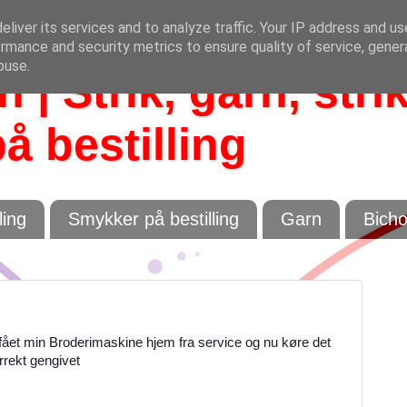
liver its services and to analyze traffic. Your IP address and u
rmance and security metrics to ensure quality of service, gene
buse.
 | Strik, garn, stri
å bestilling
ling
Smykker på bestilling
Garn
Bich
ået min Broderimaskine hjem fra service og nu køre det
rrekt gengivet