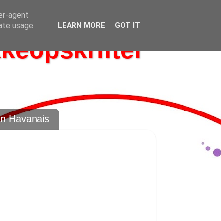
ser-agent
rate usage
LEARN MORE
GOT IT
kkeopskrifter
on Havanais