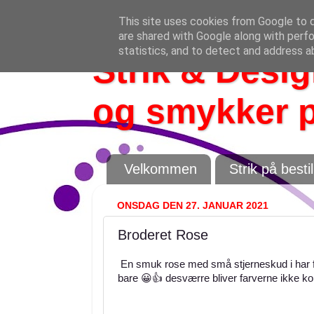
This site uses cookies from Google to de
are shared with Google along with perfo
statistics, and to detect and address a
Strik & Design
og smykker p
Velkommen
Strik på bestil
ONSDAG DEN 27. JANUAR 2021
Broderet Rose
En smuk rose med små stjerneskud i har f
bare 😀👍 desværre bliver farverne ikke ko