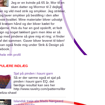
Jeg er en kvinde på 65 år, Mor til en
skøn datter og Mormor til 2 dejlige
er og vild med strik og smykker. Jeg strikker,
og laver smykker på bestilling i den aller
este kvalitet. Mine materialer bliver udvalgt
 kræsen hånd og der bliver kælet for
aljerne. Hvis du har en god opskrift, et fedt
ign og noget lækkert garn men ikke er så
ap med pindene så give mig et ring; vi finder
af det sammen. Gaver bliver leveret til tiden!
kan også finde mig under Strik & Design på
ebook.
hele min profil
PULÆRE INDLÆG
Sjal på pinden i kauni garn
Så er der sørme også et sjal på
pinden i kauni garn EQ, det
færdige resultat kan ses her
http://www.ravelry.com/patterns/libr
/eliza-shawl
Islandsk trøje ala Mads Nørgaard
endelig færdig