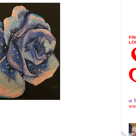
FIN
LO