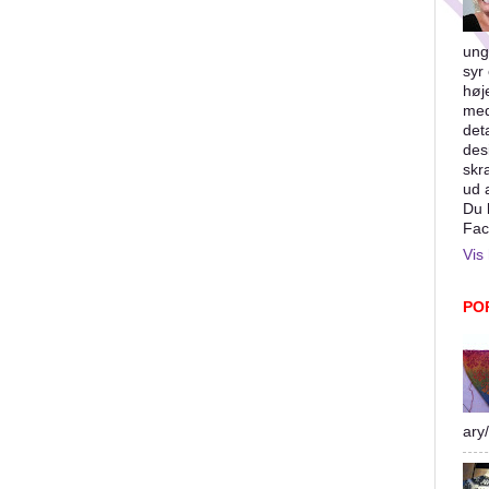
ung
syr 
høj
med
det
des
skr
ud 
Du 
Fac
Vis 
PO
ary