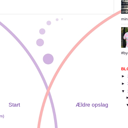
min
#by
BL
►
►
▼
Start
Ældre opslag
om)