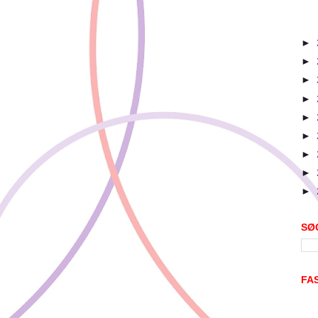
►
►
►
►
►
►
►
►
►
SØ
FA