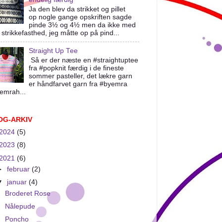
Ja den blev da strikket og pillet
op nogle gange opskriften sagde
pinde 3½ og 4½ men da ikke med
 strikkefasthed, jeg måtte op på pind...
Straight Up Tee
Så er der næste en #straightuptee
fra #popknit færdig i de fineste
sommer pasteller, det lækre garn
er håndfarvet garn fra #byemra
emrah...
OG-ARKIV
2024
(5)
2023
(8)
2021
(6)
►
februar
(2)
▼
januar
(4)
Broderet Rose
Nålepude
Poncho